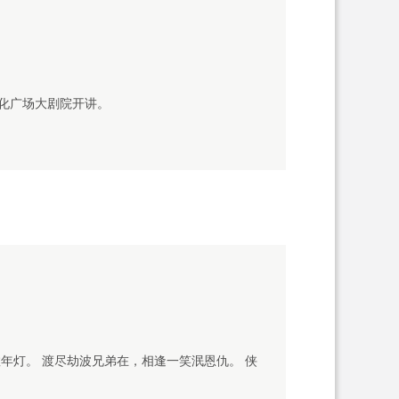
化广场大剧院开讲。
年灯。 渡尽劫波兄弟在，相逢一笑泯恩仇。 侠