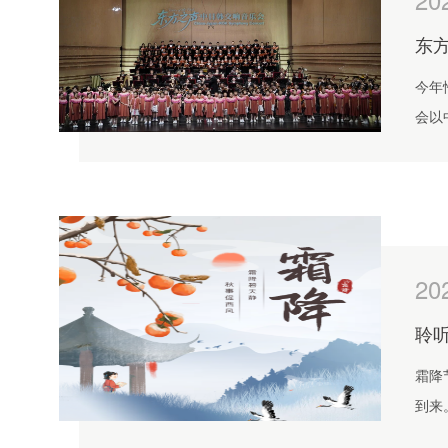
东
今年
会以
下生
力量
20
聆
霜降
到来
下，