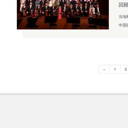
回
当地
中国
谊岁
娓道
«
1
2