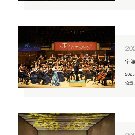
董亮
20
宁
20
篇章
挥林
西交
20