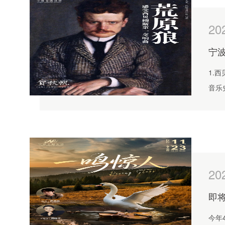
20
宁波
1.西
音乐史
境，
20
即将
今年