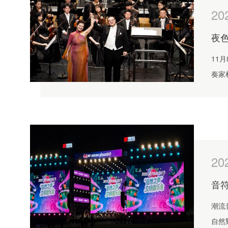
20
夜
11
奏家
关系
的音
20
音
潮流
自然