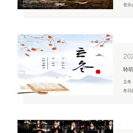
音乐
手宁
亚夫
20
聆
立冬
冬日
现出