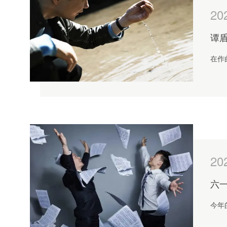
20
谭
在作
20
六一
今年