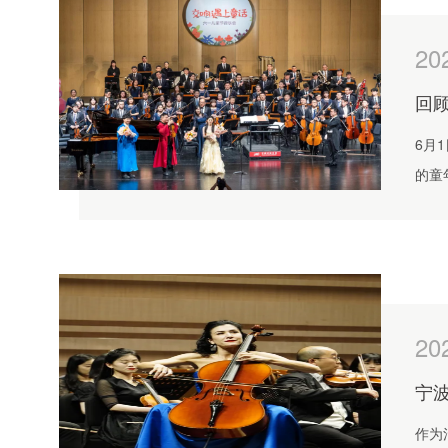
20
回顾
6月
的童
20
宁波
作为