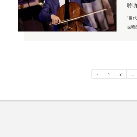
聆
“当
被唤
«
1
2
...