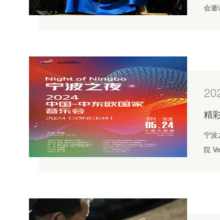
会邀
东欧
20
精彩
宁波之夜2