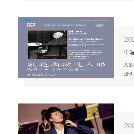
20
宁波
又见
漫谈
世加
之作
20