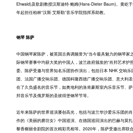
Ehwald)及歌剧教授汉斯迪特·鲍姆(Hans-Dieter Baum)
年起担任柏林“汉斯·艾斯勒”音乐学院指挥系助教。
钢琴 陈萨
中国钢琴家陈萨，被英国古典调频誉为“当今最具魅力的钢琴家之
际钢琴赛事中均获大奖的中国人，波兰政府颁发的“肖邦艺术护照”
委。陈萨受邀与世界知名乐团协作演出，包括日本 NHK 交响
团、法国广播交响乐团、德国科隆西德广播交响乐团、意大利圣
在了久负盛名的音乐节，如奥地利的洛肯豪斯室内乐音乐节、萨
邦音乐节及俄罗斯的圣彼得堡钢琴节等。
近年来陈萨的世界巡演屡创高光，包括与波兰华沙爱乐乐团的肖
作的《美丽的磨坊女》中国巡演、在德国巡回演出的巴赫与莫扎
黎香榭丽舍剧院的首次精彩亮相等。2020年，陈萨受邀出席联合国教科