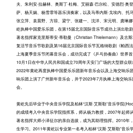
夫、朱利安·拉赫林、奥斯丁·杜梅、艾丽森·巴尔松、安德烈·
萨、杨天娲、杨雪霏等器乐演奏家，以及马蒂内斯·戈埃内、托
张立萍、袁晨野、方琼、梁宁、张建一、沈洋、宋元明、龚琳娜
屹执棒中国爱乐乐团，在第15届北京国际音乐节成功上演出歌剧
著名指挥家克里斯蒂安·蒂勒曼（Christian Thielemann）及
复活节音乐节歌剧及第16届北京国际音乐节瓦格纳歌剧《帕西法
上海夏季音乐节闭幕音乐会，成功完成了《乒乓协奏曲》世界首
10月1日在中华人民共和国成立70周年天安门广场的大型群众
2022年黄屹再度执棒中国爱乐乐团新年音乐会以及上海交响乐团
响乐团上演了广州新年音乐会，并于2023年7月执棒上海交响乐
会。
黄屹先后毕业于中央音乐学院及柏林“汉斯·艾斯勒”音乐学院(Hochschule 
的成绩考入中央音乐学院指挥系，师从杨力教授，2007年起师
著名指挥大师小泽征尔的亲自选拔，成为其助理指挥。2010
生学习。2011年黄屹以专业第一名考入柏林“汉斯·艾斯勒”音乐学院)