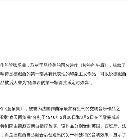
年间创作的管弦乐曲，取材于马拉美的同名诗作《牧神的午后》，描绘了
交响诗是德彪西的第一部具有代表性的印象主义作品，可以说德彪西
品被后人誉为“德彪西的第一颗管弦乐定时炸弹”。
而作的《意象集》，被誉为法国作曲家最富有生气的交响音乐作品之
章“春天回旋曲”分别于1910年2月20日和3月2日在巴黎完成首
夏莱特剧院由德彪西亲自指挥首演。该作品分别受到英国、西班牙、法
料，而是德彪西自己融合后创造出的另一种独特的音响效果，显示了