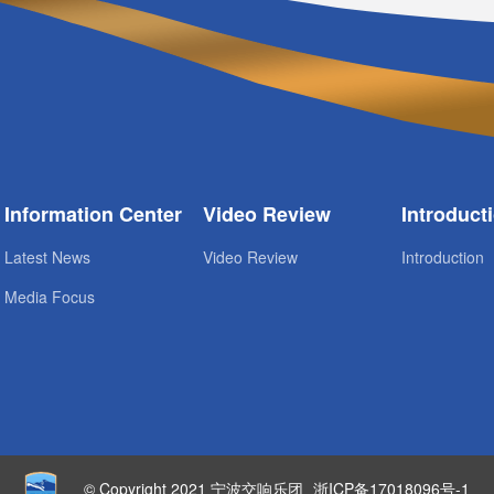
Information Center
Video Review
Introduct
Latest News
Video Review
Introduction
Media Focus
© Copyright 2021 宁波交响乐团
浙ICP备17018096号-1