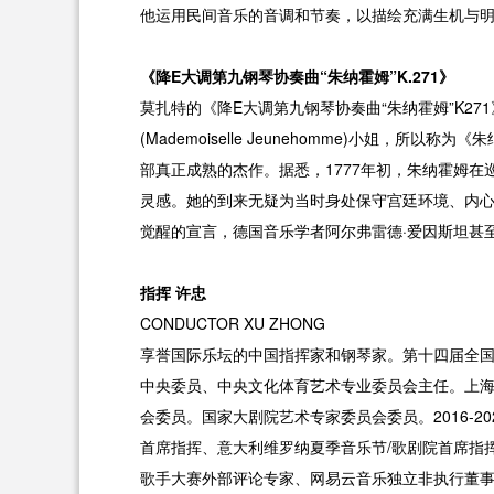
他运用民间音乐的音调和节奏，以描绘充满生机与
《降E大调第九钢琴协奏曲“朱纳霍姆”K.271》
莫扎特的《降E大调第九钢琴协奏曲“朱纳霍姆”K27
(Mademoiselle Jeunehomme)小姐
部真正成熟的杰作。据悉，1777年初，朱纳霍姆
灵感。她的到来无疑为当时身处保守宫廷环境、内
觉醒的宣言，德国音乐学者阿尔弗雷德·爱因斯坦甚至
指挥 许忠
CONDUCTOR XU ZHONG
享誉国际乐坛的中国指挥家和钢琴家。第十四届全
中央委员、中央文化体育艺术专业委员会主任。上
会委员。国家大剧院艺术专家委员会委员。2016-
首席指挥、意大利维罗纳夏季音乐节/歌剧院首席指
歌手大赛外部评论专家、网易云音乐独立非执行董事。