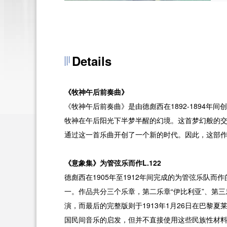
Details
《牧神午后前奏曲》
《牧神午后前奏曲》是由德彪西在1892-1894
牧神在午后阳光下半梦半醒的幻境。这首梦幻般的
通过这一首乐曲开创了一个新的时代。因此，这部作
《意象集》
为管弦乐而作L.122
德彪西在1905年至1912年间完成的为管弦乐队
一。作品共分三个乐章，第二乐章“伊比利亚”、第三乐
演，而最后的完整版则于1913年1月26日在巴黎
国民间音乐的启发，但并不直接使用这些民族性材