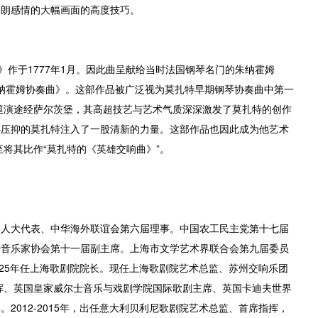
明朗感情的大幅画面的高度技巧。
1》作于1777年1月。因此曲呈献给当时法国钢琴名门的朱纳霍姆
，所以称为《朱纳霍姆协奏曲》。这部作品被广泛视为莫扎特早期钢琴协奏曲中第一
在巡演途经萨尔茨堡，其高超技艺与艺术气质深深激发了莫扎特的创作
心压抑的莫扎特注入了一股清新的力量。这部作品也因此成为他艺术
将其比作“莫扎特的《英雄交响曲》”。
国人大代表、中华海外联谊会第六届理事。中国农工民主党第十七届
海音乐家协会第十一届副主席。上海市文学艺术界联合会第九届委员
2025年任上海歌剧院院长。现任上海歌剧院艺术总监、苏州交响乐团
挥、英国皇家威尔士音乐与戏剧学院国际歌剧主席、英国卡迪夫世界
2012-2015年，出任意大利贝利尼歌剧院艺术总监、首席指挥，